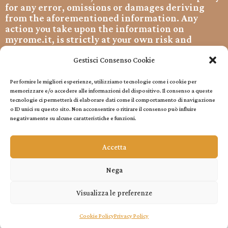
for any error, omissions or damages deriving
from the aforementioned information. Any
action you take upon the information on
myrome.it, is strictly at your own risk and
myrome.it will not be liable for any losses
and/or damages related to them. By using our
Gestisci Consenso Cookie
website, you hereby consent to our disclaimer
and agree to its terms.
Per fornire le migliori esperienze, utilizziamo tecnologie come i cookie per
memorizzare e/o accedere alle informazioni del dispositivo. Il consenso a queste
Copyright © 2022 All rights reserved.
tecnologie ci permetterà di elaborare dati come il comportamento di navigazione
o ID unici su questo sito. Non acconsentire o ritirare il consenso può influire
Cookie Policy
negativamente su alcune caratteristiche e funzioni.
Accetta
Privacy Policy
Privacy Policy
Nega
Visualizza le preferenze
copyright © Annalisa Cingolani 2022
Cookie Policy
Privacy Policy