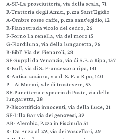
A-SF-La prosciutteria, via della scala, 71
R-Trattoria degli Amici, p.zza Sant’Egidio
A-Ombre rosse caffe, p.zza sant’egidio, 12
R-Pianostrada vicolo del cedro, 26
F-Forno La renella, via del moro 15
G-Fiordiluna, via della lungaretta, 96
B-Biblì Via dei Fienaroli, 28
SF-Suppli da Venanzio, via di S.F. a Ripa, 137
R-Buff, via di S. Francesco a ripa, 141
R-Antica caciara, via di S. F. a Ripa, 140
P – Ai Marmi, v.le di trastevere, 53
SF-Panetteria e spaccio di Paste, via della
lungaretta, 28
P-Biscottificio innocenti, via della Luce, 21
SF-Lillo Bar via dei genovesi, 39
AB- Alembic, P.zza in Piscinula 51
R- Da Enzo al 29, via dei Vascellari, 29