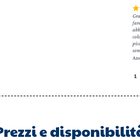
Gra
far
abb
col
pic
sem
An
1
Prezzi e disponibilit