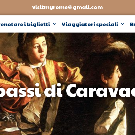
visitmyrome@gmail.com
enotare i biglietti
Viaggiatori speciali
B
passi di Carav