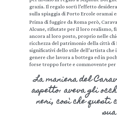
grazia. Il regalo sortì l’effetto desider
sulla spiaggia di Porto Ercole oramai 
Prima di fuggire da Roma però, Carav
Alcune, rifiutate per il loro realismo, 
ancora al loro posto, proprio nelle ch
ricchezza del patrimonio della città d
significativi dello stile dell’artista ch
genere che lavora a bottega ed in poch
forse troppo forte e commovente per 
La maniera del Carav
aspetto: aveva gli occhi
neri, così che questi 
sua