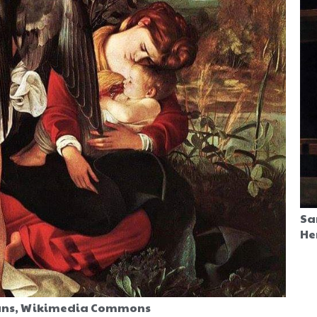
Sa
He
rmans, Wikimedia Commons