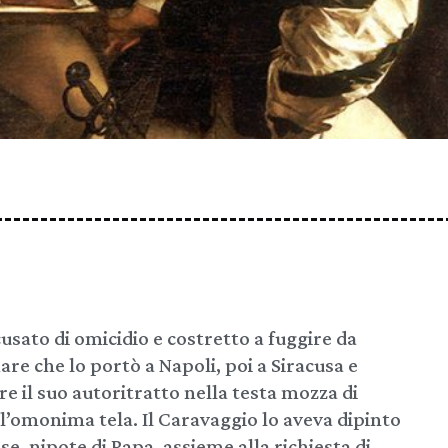
usato di omicidio e costretto a fuggire da
are che lo portò a Napoli, poi a Siracusa e
re il suo autoritratto nella testa mozza di
ell’omonima tela. Il Caravaggio lo aveva dipinto
se, nipote di Papa, assieme alla richiesta di