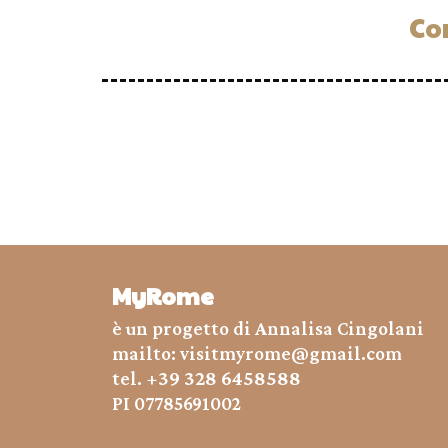
Co
MyRome
è un progetto di Annalisa Cingolani
mailto: visitmyrome@gmail.com
+39 328 6458588
tel.
PI 07785691002