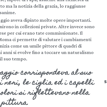
ato ma la notizia della grazia, lo raggiunse
esanime.
aggio aveva dipinto molte opere importanti.
finirono in collezioni private. Altre invece sono
iese per cui erano tate commissionate. Il
i Roma ci permette di valutare i cambiamenti
e inizia come un umile pittore di quadri di
i anni si evolve fino a toccare un naturalismo
il suo tempo.
aggio corrispondeva al suo
 neri, le ciglia ed i capelli
S
colori si riflettevano nella
 pittura.