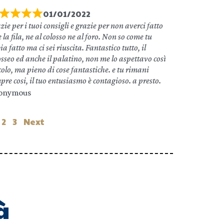
01/01/2022
zie per i tuoi consigli e grazie per non averci fatto
e la fila, ne al colosso ne al foro. Non so come tu
ia fatto ma ci sei riuscita. Fantastico tutto, il
osseo ed anche il palatino, non me lo aspettavo così
colo, ma pieno di cose fantastiche. e tu rimani
pre cosi, il tuo entusiasmo è contagioso. a presto.
onymous
2
3
Next
à