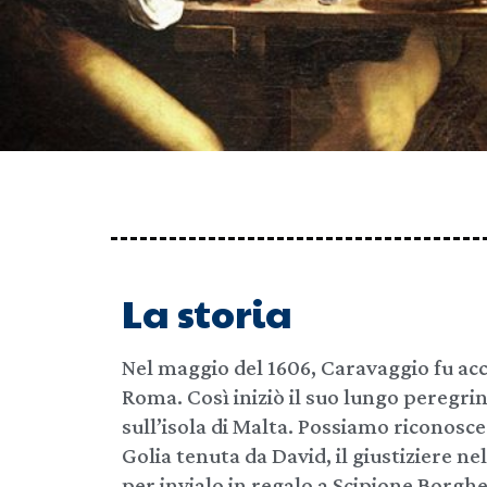
La storia
Nel maggio del 1606, Caravaggio fu acc
Roma. Così iniziò il suo lungo peregrin
sull’isola di Malta. Possiamo riconosce
Golia tenuta da David, il giustiziere n
per invialo in regalo a Scipione Borghe